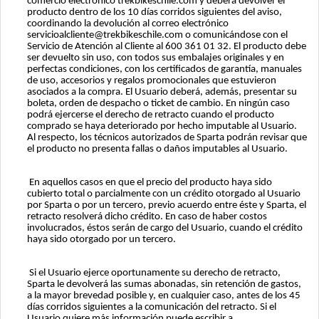
comercio electrónico trekbikeschile.com y deberá devolver el
producto dentro de los 10 días corridos siguientes del aviso,
coordinando la devolución al correo electrónico
servicioalcliente@trekbikeschile.com
o comunicándose con el
Servicio de Atención al Cliente al 600 361 01 32. El producto debe
ser devuelto sin uso, con todos sus embalajes originales y en
perfectas condiciones, con los certificados de garantía, manuales
de uso, accesorios y regalos promocionales que estuvieron
asociados a la compra. El Usuario deberá, además, presentar su
boleta, orden de despacho o ticket de cambio. En ningún caso
podrá ejercerse el derecho de retracto cuando el producto
comprado se haya deteriorado por hecho imputable al Usuario.
Al respecto, los técnicos autorizados de Sparta podrán revisar que
el producto no presenta fallas o daños imputables al Usuario.
En aquellos casos en que el precio del producto haya sido
cubierto total o parcialmente con un crédito otorgado al Usuario
por Sparta o por un tercero, previo acuerdo entre éste y Sparta, el
retracto resolverá dicho crédito. En caso de haber costos
involucrados, éstos serán de cargo del Usuario, cuando el crédito
haya sido otorgado por un tercero.
Si el Usuario ejerce oportunamente su derecho de retracto,
Sparta le devolverá las sumas abonadas, sin retención de gastos,
a la mayor brevedad posible y, en cualquier caso, antes de los 45
días corridos siguientes a la comunicación del retracto. Si el
Usuario quiere más información puede escribir a