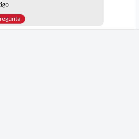
igo
regunta